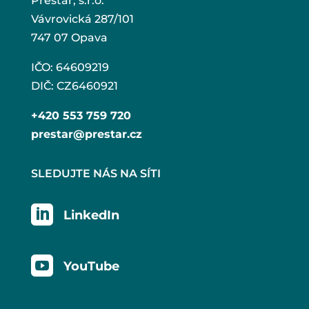
Prestar, s.r.o.
Vávrovická 287/101
747 07 Opava
IČO: 64609219
DIČ: CZ6460921
+420 553 759 720
prestar@prestar.cz
SLEDUJTE NÁS NA SÍTI

LinkedIn

YouTube