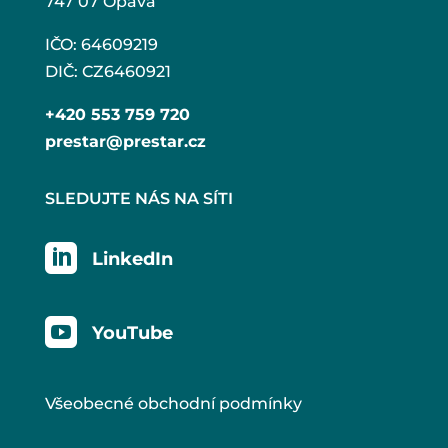
747 07 Opava
IČO: 64609219
DIČ: CZ6460921
+420 553 759 720
prestar@prestar.cz
SLEDUJTE NÁS NA SÍTI

LinkedIn

YouTube
Všeobecné obchodní podmínky