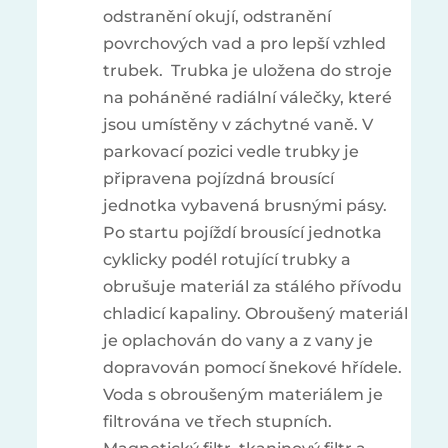
odstranění okují, odstranění
povrchových vad a pro lepší vzhled
trubek. Trubka je uložena do stroje
na poháněné radiální válečky, které
jsou umístěny v záchytné vaně. V
parkovací pozici vedle trubky je
připravena pojízdná brousící
jednotka vybavená brusnými pásy.
Po startu pojíždí brousící jednotka
cyklicky podél rotující trubky a
obrušuje materiál za stálého přívodu
chladicí kapaliny. Obroušený materiál
je oplachován do vany a z vany je
dopravován pomocí šnekové hřídele.
Voda s obroušeným materiálem je
filtrována ve třech stupních.