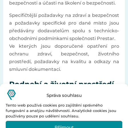
bezpečnosti a účasti na školení o bezpečnosti.
Specifičtější požadavky na zdraví a bezpečnost
a požadavky specifické pro dané místo jsou
předávány dodavatelům spolu s technicko-
obchodními podmínkami společnosti Prestar.
Ve kterých jsou doporučené opatření pro
ochranu zdraví, bezpečnost, životního
prostředí, požadavky na kvalitu a odkazy na
smluvní dokumentaci.
Podnebí a životní prostředí
Správa souhlasu
Environmentální management
Tento web používá cookies pro zajištění správného
Společnost Prestar se neustále snaží snižovat
fungování a analýzu návštěvnosti. Analytické cookies jsou
používány pouze po udělení souhlasu.
dopady svých vlastních provozů,
dodavatelského řetězce a fáze používání svých
Přijmout