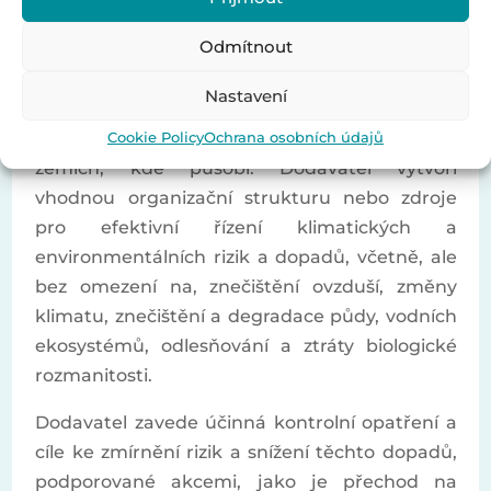
technologií na životní prostředí. Od dodavatele
Odmítnout
se očekává, že bude minimálně dodržovat
všechny příslušné zákony a předpisy týkající se
Nastavení
životního prostředí, získá požadovaná povolení
Cookie Policy
Ochrana osobních údajů
a licence na ochranu životního prostředí v
zemích, kde působí. Dodavatel vytvoří
vhodnou organizační strukturu nebo zdroje
pro efektivní řízení klimatických a
environmentálních rizik a dopadů, včetně, ale
bez omezení na, znečištění ovzduší, změny
klimatu, znečištění a degradace půdy, vodních
ekosystémů, odlesňování a ztráty biologické
rozmanitosti.
Dodavatel zavede účinná kontrolní opatření a
cíle ke zmírnění rizik a snížení těchto dopadů,
podporované akcemi, jako je přechod na