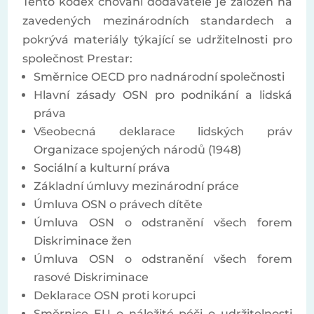
Tento kodex chování dodavatele je založen na
zavedených mezinárodních standardech a
pokrývá materiály týkající se udržitelnosti pro
společnost Prestar:
Směrnice OECD pro nadnárodní společnosti
Hlavní zásady OSN pro podnikání a lidská
práva
Všeobecná deklarace lidských práv
Organizace spojených národů (1948)
Sociální a kulturní práva
Základní úmluvy mezinárodní práce
Úmluva OSN o právech dítěte
Úmluva OSN o odstranění všech forem
Diskriminace žen
Úmluva OSN o odstranění všech forem
rasové Diskriminace
Deklarace OSN proti korupci
Směrnice EU o náležité péči o udržitelnosti