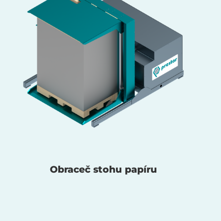
Obraceč stohu papíru