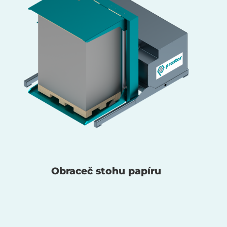
Obraceč stohu papíru