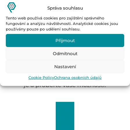
Správa souhlasu
Chcete zefektivnit
Tento web používá cookies pro zajištění správného
fungování a analýzu návštěvnosti. Analytické cookies jsou
vaši výrobu nebo
používány pouze po udělení souhlasu.
manipulaci s
materiálem?
Přijmout
Společnost Saltega je vaším
Odmítnout
lokálním partnerem v
Nastavení
regionu DACH. Kontaktujte
Cookie Policy
Ochrana osobních údajů
je a proberte vaše možnosti.
KONT
AKTO
VAT