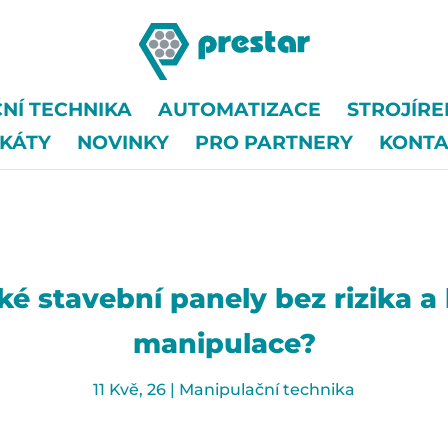
NÍ TECHNIKA
AUTOMATIZACE
STROJÍR
IKÁTY
NOVINKY
PRO PARTNERY
KONTA
žké stavební panely bez rizika 
manipulace?
11 Kvě, 26
|
Manipulační technika