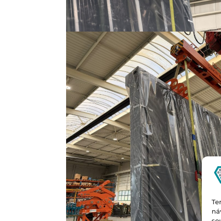
Te
ná
so