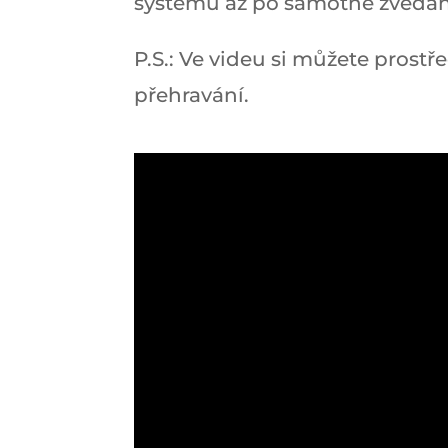
systému až po samotné zvedání
P.S.: Ve videu si můžete prostř
přehravání.