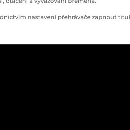
, otáčení a vyvažování břemena.
ednictvím nastavení přehrávače zapnout titul