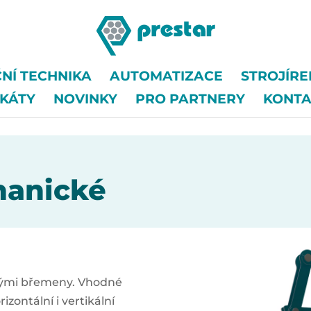
NÍ TECHNIKA
AUTOMATIZACE
STROJÍR
IKÁTY
NOVINKY
PRO PARTNERY
KONTA
hanické
znými břemeny. Vhodné
izontální i vertikální