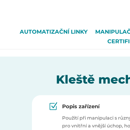
/*
AUTOMATIZAČNÍ LINKY
MANIPULAČ
CERTIF
Kleště mec
Z
Popis zařízení
Použití při manipulaci s rů
pro vnitřní a vnější úchop, hor