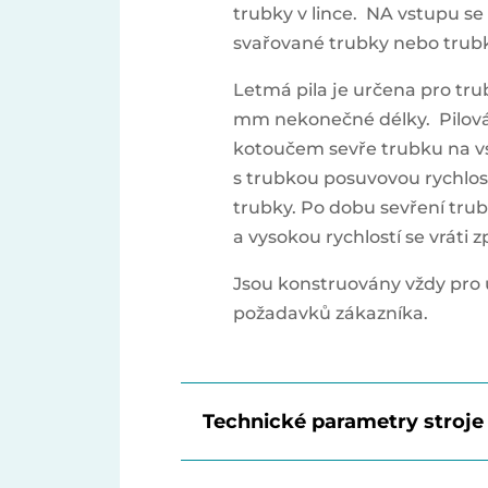
trubky v lince. NA vstupu se
svařované trubky nebo trubky
Letmá pila je určena pro tr
mm nekonečné délky. Pilová
kotoučem sevře trubku na vs
s trubkou posuvovou rychlost
trubky. Po dobu sevření trubk
a vysokou rychlostí se vráti z
Jsou konstruovány vždy pro u
požadavků zákazníka.
Technické parametry stroje