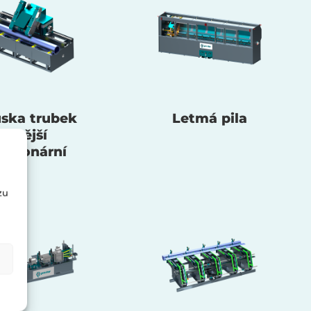
ska trubek
Letmá pila
vnější
tacionární
zu