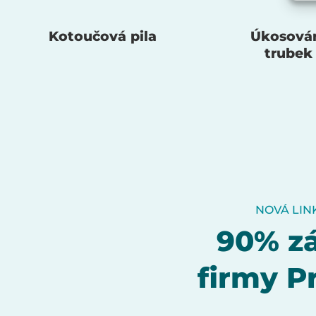
Kotoučová pila
Úkosová
trubek
NOVÁ LIN
90% zá
firmy P