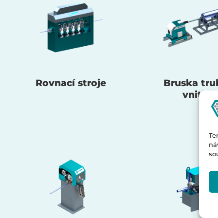
Rovnací stroje
Bruska tru
vnitřní
Te
ná
so