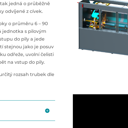
 tak jedná o průběžně
 odvíjené z cívek.
ubky o průměru 6 – 90
 jednotka s pilovým
tupu do pily a jede
í stejnou jako je posuv
u odřeže, uvolní čelisti
pět na vstup do pily.
rčitý rozsah trubek dle