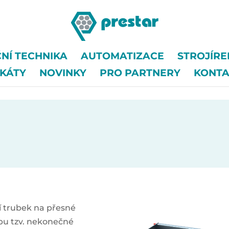
NÍ TECHNIKA
AUTOMATIZACE
STROJÍR
IKÁTY
NOVINKY
PRO PARTNERY
KONTA
í trubek na přesné
bu tzv. nekonečné