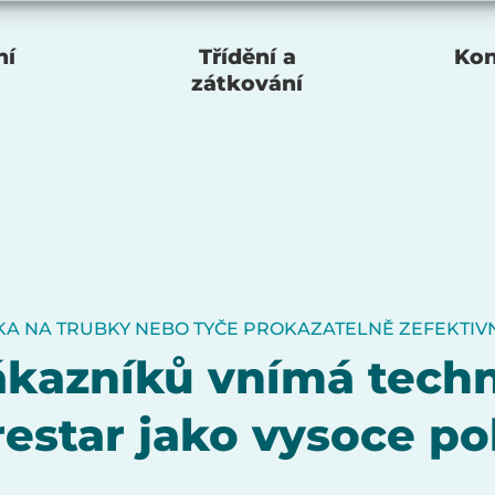
ní
Třídění a
Kon
zátkování
KA NA TRUBKY NEBO TYČE PROKAZATELNĚ ZEFEKTIV
kazníků vnímá tech
restar jako vysoce p