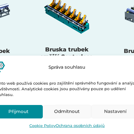
Bruska trubek
bek
Bru
vnější Centerless
S
Správa souhlasu
nto web používá cookies pro zajištění správného fungování a analý
vštěvnosti. Analytické cookies jsou používány pouze po udělení
uhlasu.
Přijmout
Odmítnout
Nastavení
Cookie Policy
Ochrana osobních údajů