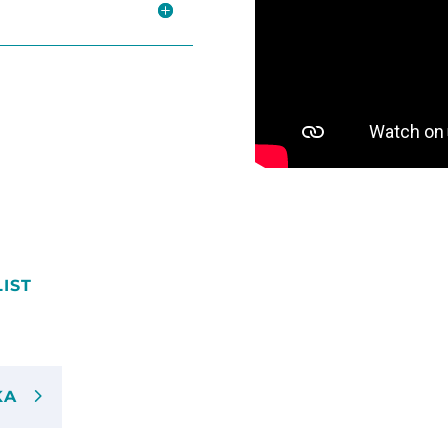
IST
KA