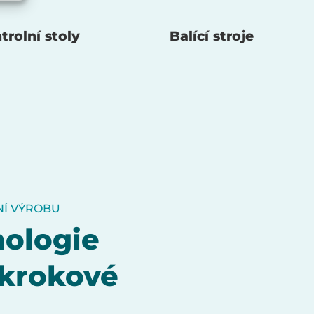
trolní stoly
Balící stroje
NÍ VÝROBU
nologie
okrokové