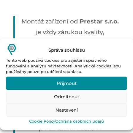
Montáž zařízení od
Prestar s.r.o.
je vždy zárukou kvality,
profesionality a férového
Správa souhlasu
přístupu.
Tento web používá cookies pro zajištění správného
Ať už jde o jednoduchou
fungování a analýzu návštěvnosti. Analytické cookies jsou
používány pouze po udělení souhlasu.
montáž manipulační techniky
,
Přijmout
nebo o komplexní
instalaci
automatizované linky na
Odmítnout
zpracování trubek a tyčí
, naším
Nastavení
cílem je
spokojený zákazník a
Cookie Policy
Ochrana osobních údajů
plně funkční řešení
.