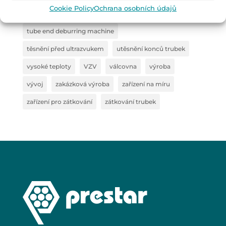
Cookie Policy
Ochrana osobních údajů
stroj pro utěsnění trubek
svěrné čelisti
tube end deburring machine
těsnění před ultrazvukem
utěsnění konců trubek
vysoké teploty
VZV
válcovna
výroba
vývoj
zakázková výroba
zařízení na míru
zařízení pro zátkování
zátkování trubek