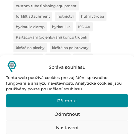
custom tube finishing equipment
forklift attachment
hutnictví
hutní výroba
hydraulic clamp
hydraulika
ISO 4A
Kartáčování (odjehlování) konců trubek
kleště na plechy
kleště na polotovary
kleště na VZV
konstrukce
kovárna
Správa souhlasu
manipulace s ocelí
manipulace s plechy
Tento web používá cookies pro zajištění správného
manipulační technika
pipe deburring solution
fungování a analýzu návštěvnosti. Analytické cookies jsou
používány pouze po udělení souhlasu.
pipe marking system
polotovary
Prestar
Přijmout
Prestar s.r.o.
Prestar tube processing machines
Remoska
rovnačka
Odmítnout
sealing system for pipe inspection
Spolupráce
Nastavení
steel semi-finished products