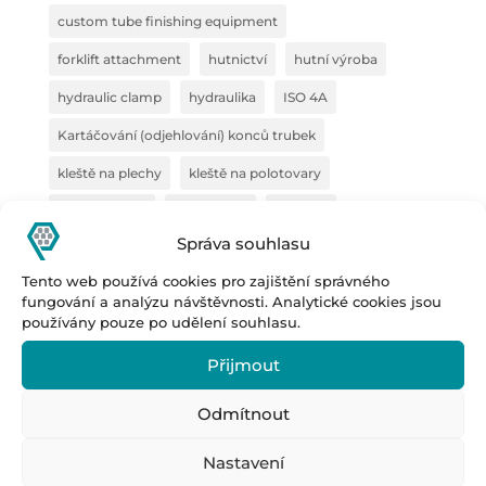
custom tube finishing equipment
forklift attachment
hutnictví
hutní výroba
hydraulic clamp
hydraulika
ISO 4A
Kartáčování (odjehlování) konců trubek
kleště na plechy
kleště na polotovary
kleště na VZV
konstrukce
kovárna
Správa souhlasu
manipulace s ocelí
manipulace s plechy
Tento web používá cookies pro zajištění správného
manipulační technika
pipe deburring solution
fungování a analýzu návštěvnosti. Analytické cookies jsou
používány pouze po udělení souhlasu.
pipe marking system
polotovary
Prestar
Přijmout
Prestar s.r.o.
Prestar tube processing machines
Remoska
rovnačka
Odmítnout
sealing system for pipe inspection
Spolupráce
Nastavení
steel semi-finished products