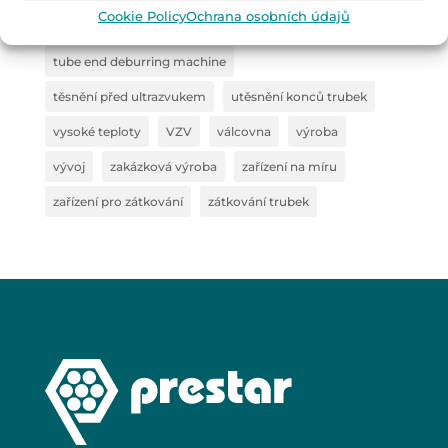
Cookie Policy
Ochrana osobních údajů
stroj pro utěsnění trubek
svěrné čelisti
tube end deburring machine
těsnění před ultrazvukem
utěsnění konců trubek
vysoké teploty
VZV
válcovna
výroba
vývoj
zakázková výroba
zařízení na míru
zařízení pro zátkování
zátkování trubek