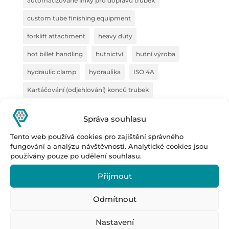
automatizované linky pro dopravu trubek
custom tube finishing equipment
forklift attachment
heavy duty
hot billet handling
hutnictví
hutní výroba
hydraulic clamp
hydraulika
ISO 4A
Kartáčování (odjehlování) konců trubek
kleště na polotovary
kleště na VZV
konstrukce
Správa souhlasu
kovárna
manipulace s ocelí
Tento web používá cookies pro zajištění správného
manipulační technika
pipe deburring solution
fungování a analýzu návštěvnosti. Analytické cookies jsou
používány pouze po udělení souhlasu.
pipe marking system
plechové svazky
Přijmout
polotovary
Prestar
Prestar s.r.o.
Prestar tube processing machines
Odmítnout
průmyslová manipulace
Remoska
rovnačka
Nastavení