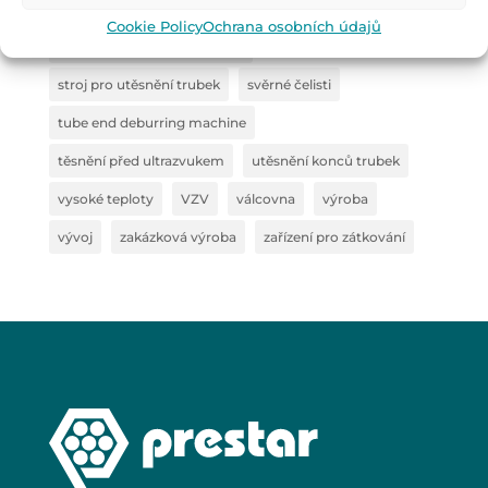
Spolupráce
steel clamp
Cookie Policy
Ochrana osobních údajů
steel semi-finished products
stroj pro utěsnění trubek
svěrné čelisti
tube end deburring machine
těsnění před ultrazvukem
utěsnění konců trubek
vysoké teploty
VZV
válcovna
výroba
vývoj
zakázková výroba
zařízení pro zátkování